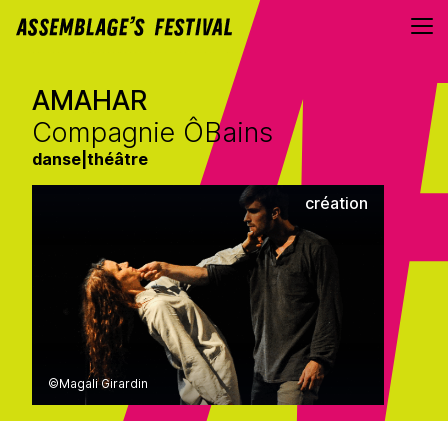
Aller au contenu directement
AMAHAR
Compagnie ÔBains
danse
|
théâtre
création
©Magali Girardin