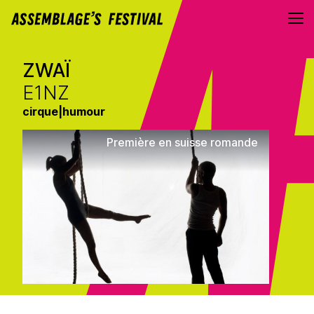
Aller au contenu directement
ZWAÏ
E1NZ
cirque
|
humour
Première en suisse romande