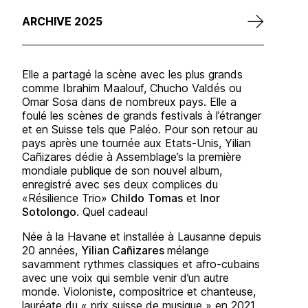
ARCHIVE 2025
Elle a partagé la scène avec les plus grands
comme Ibrahim Maalouf, Chucho Valdés ou
Omar Sosa dans de nombreux pays. Elle a
foulé les scènes de grands festivals à l’étranger
et en Suisse tels que Paléo. Pour son retour au
pays après une tournée aux Etats-Unis, Yilian
Cañizares dédie à Assemblage’s la première
mondiale publique de son nouvel album,
enregistré avec ses deux complices du
«Résilience Trio»
Childo
Tomas
et
Inor
Sotolongo
. Quel cadeau!
Née à la Havane et installée à Lausanne depuis
20 années,
Yilian Cañizares
mélange
savamment rythmes classiques et afro-cubains
avec une voix qui semble venir d’un autre
monde. Violoniste, compositrice et chanteuse,
lauréate du « prix suisse de musique » en 2021,